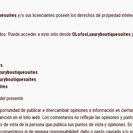
uesuites
y/o sus licenciantes poseen los derechos de propiedad intelec
ados. Puede acceder a este sitio desde
OLofosLuxuryboutiquesuites
p
es
uryboutiquesuites
uryboutiquesuites
ites
del presente.
oportunidad de publicar e intercambiar opiniones e información en cierta
aparición en el sitio web. Los comentarios no reflejan las opiniones y pun
os de vista de la persona que publica sus puntos de vista y opiniones. En
comentarios ni de ninguna responsabilidad, daño o gasto causado y/o su