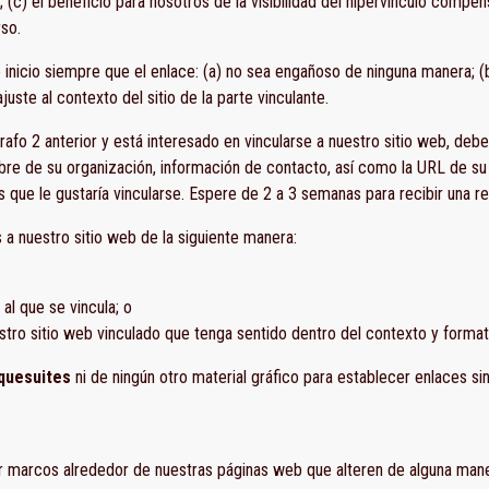
 (c) el beneficio para nosotros de la visibilidad del hipervínculo compe
rso.
 inicio siempre que el enlace: (a) no sea engañoso de ninguna manera; (
juste al contexto del sitio de la parte vinculante.
afo 2 anterior y está interesado en vincularse a nuestro sitio web, deb
bre de su organización, información de contacto, así como la URL de su s
as que le gustaría vincularse. Espere de 2 a 3 semanas para recibir una r
 a nuestro sitio web de la siguiente manera:
al que se vincula; o
tro sitio web vinculado que tenga sentido dentro del contexto y formato 
quesuites
ni de ningún otro material gráfico para establecer enlaces si
r marcos alrededor de nuestras páginas web que alteren de alguna manera